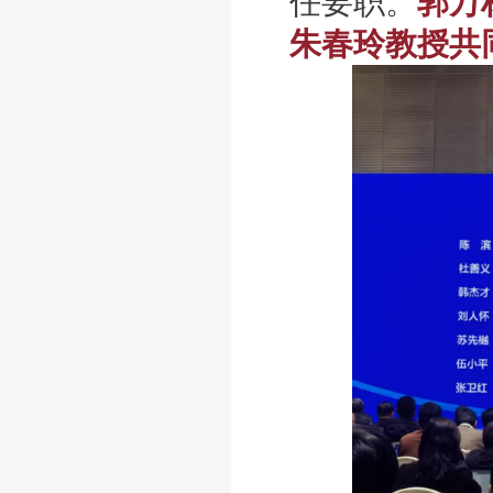
任要职。
郭万
朱春玲教授共